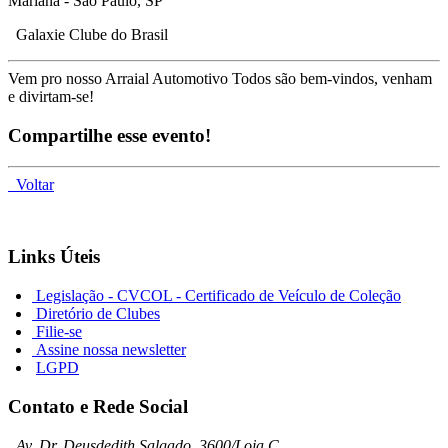
Mariana - São Paulo, SP
Galaxie Clube do Brasil
Vem pro nosso Arraial Automotivo Todos são bem-vindos, venham
e divirtam-se!
Compartilhe esse evento!
Voltar
Links Úteis
Legislação - CVCOL - Certificado de Veículo de Coleção
Diretório de Clubes
Filie-se
Assine nossa newsletter
LGPD
Contato e Rede Social
Av. Dr. Deusdedith Salgado, 3600/Loja C