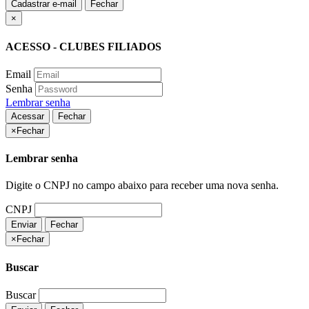
Cadastrar e-mail
Fechar
×
ACESSO - CLUBES FILIADOS
Email
Senha
Lembrar senha
Acessar
Fechar
×
Fechar
Lembrar senha
Digite o CNPJ no campo abaixo para receber uma nova senha.
CNPJ
Enviar
Fechar
×
Fechar
Buscar
Buscar