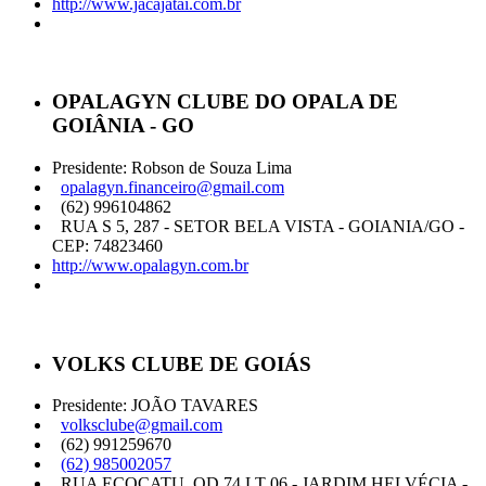
http://www.jacajatai.com.br
OPALAGYN CLUBE DO OPALA DE
GOIÂNIA - GO
Presidente: Robson de Souza Lima
opalagyn.financeiro@gmail.com
(62) 996104862
RUA S 5, 287 - SETOR BELA VISTA - GOIANIA/GO -
CEP: 74823460
http://www.opalagyn.com.br
VOLKS CLUBE DE GOIÁS
Presidente: JOÃO TAVARES
volksclube@gmail.com
(62) 991259670
(62) 985002057
RUA ECOCATU, QD 74 LT 06 - JARDIM HELVÉCIA -