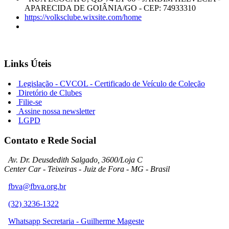
APARECIDA DE GOIÂNIA/GO - CEP: 74933310
https://volksclube.wixsite.com/home
Links Úteis
Legislação - CVCOL - Certificado de Veículo de Coleção
Diretório de Clubes
Filie-se
Assine nossa newsletter
LGPD
Contato e Rede Social
Av. Dr. Deusdedith Salgado, 3600/Loja C
Center Car - Teixeiras - Juiz de Fora - MG - Brasil
fbva@fbva.org.br
(32) 3236-1322
Whatsapp Secretaria - Guilherme Mageste