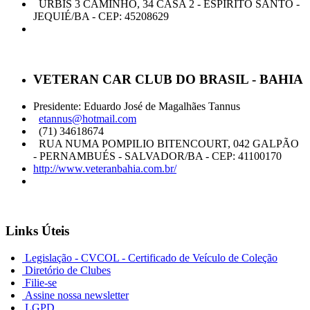
URBIS 3 CAMINHO, 34 CASA 2 - ESPIRITO SANTO -
JEQUIÉ/BA - CEP: 45208629
VETERAN CAR CLUB DO BRASIL - BAHIA
Presidente: Eduardo José de Magalhães Tannus
etannus@hotmail.com
(71) 34618674
RUA NUMA POMPILIO BITENCOURT, 042 GALPÃO
- PERNAMBUÉS - SALVADOR/BA - CEP: 41100170
http://www.veteranbahia.com.br/
Links Úteis
Legislação - CVCOL - Certificado de Veículo de Coleção
Diretório de Clubes
Filie-se
Assine nossa newsletter
LGPD