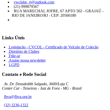
vwclube_rj@outlook.com
(21) 999879567
RUA MARECHAL JOFRE, 67 APTO 502 - GRAJAÚ -
RIO DE JANEIRO/RJ - CEP: 20560180
Links Úteis
Legislação - CVCOL - Certificado de Veículo de Coleção
Diretório de Clubes
Filie-se
Assine nossa newsletter
LGPD
Contato e Rede Social
Av. Dr. Deusdedith Salgado, 3600/Loja C
Center Car - Teixeiras - Juiz de Fora - MG - Brasil
fbva@fbva.org.br
(32) 3236-1322