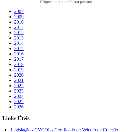
- Clique abaixo para listar por ano -
2004
2009
2010
2011
2012
2013
2014
2015
2016
2017
2018
2019
2020
2021
2022
2023
2024
2025
2026
Links Úteis
Legislação - CVCOL - Certificado de Veículo de Coleção