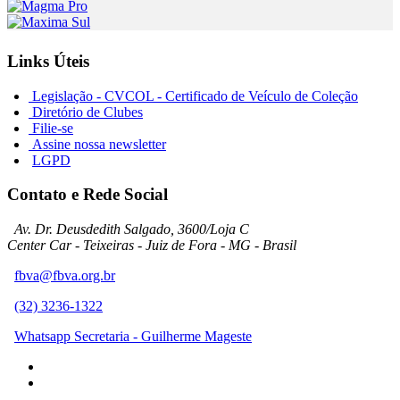
Links Úteis
Legislação - CVCOL - Certificado de Veículo de Coleção
Diretório de Clubes
Filie-se
Assine nossa newsletter
LGPD
Contato e Rede Social
Av. Dr. Deusdedith Salgado, 3600/Loja C
Center Car - Teixeiras - Juiz de Fora - MG - Brasil
fbva@fbva.org.br
(32) 3236-1322
Whatsapp Secretaria - Guilherme Mageste